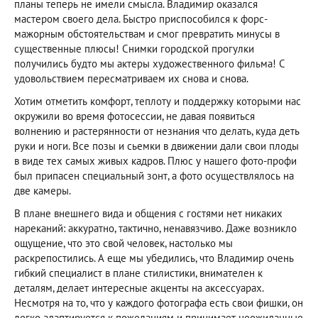
планы теперь не имели смысла. Владимир оказался
мастером своего дела. Быстро приспособился к форс-
мажорным обстоятельствам и смог превратить минусы в
существенные плюсы! Снимки городской прогулки
получились будто мы актеры художественного фильма! С
удовольствием пересматриваем их снова и снова.
Хотим отметить комфорт, теплоту и поддержку которыми нас
окружили во время фотосессии, не давая появиться
волнению и растерянности от незнания что делать, куда деть
руки и ноги. Все позы и сьемки в движении дали свои плоды
в виде тех самых живых кадров. Плюс у нашего фото-профи
был припасен специальный зонт, а фото осуществлялось на
две камеры.
В плане внешнего вида и общения с гостями нет никаких
нареканий: аккуратно, тактично, ненавязчиво. Даже возникло
ощущение, что это свой человек, настолько мы
раскрепостились. А еще мы убедились, что Владимир очень
гибкий специалист в плане стилистики, внимателен к
деталям, делает интересные акценты на аксессуарах.
Несмотря на то, что у каждого фотографа есть свои фишки, он
легко адаптируется к пожеланиям и принимает неожиданные